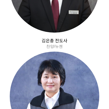
김은총 전도사
찬양/뉴젠