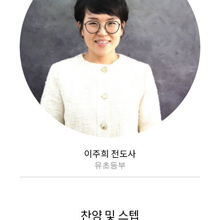
이주희 전도사
유초등부
찬양 및 스텝