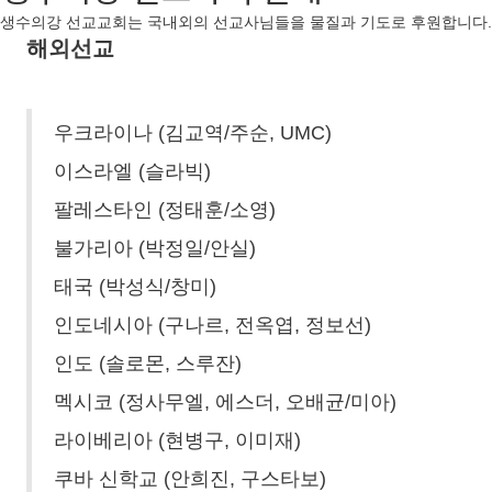
생수의강 선교교회는 국내외의 선교사님들을 물질과 기도로 후원합니다.
해외선교
우크라이나 (김교역/주순, UMC)
이스라엘 (슬라빅)
팔레스타인 (정태훈/소영)
불가리아 (박정일/안실)
태국 (박성식/창미)
인도네시아 (구나르, 전옥엽, 정보선)
인도 (솔로몬, 스루잔)
멕시코 (정사무엘, 에스더, 오배균/미아)
라이베리아 (현병구, 이미재)
쿠바 신학교 (안희진, 구스타보)